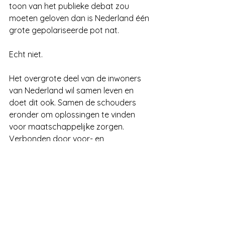
toon van het publieke debat zou 
moeten geloven dan is Nederland één 
grote gepolariseerde pot nat.
Echt niet.
Het overgrote deel van de inwoners 
van Nederland wil samen leven en 
doet dit ook. Samen de schouders 
eronder om oplossingen te vinden 
voor maatschappelijke zorgen. 
Verbonden door voor- en 
tegenspoed: door Nouri, Anne Faber, 
Oranje hockey- en voetbalvrouwen. 
Zij gaan de uitdaging aan en 
discussiëren met elkaar, durven te 
vragen en luisteren naar wat hun 
landgenoten weten te vertellen. In de 
scrum met de buurman.