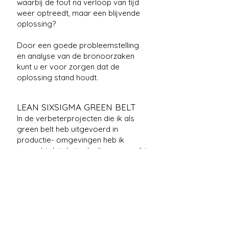
waarbij de fout na verloop van tijd
weer optreedt, maar een blijvende
oplossing?
Door een goede probleemstelling
en analyse van de bronoorzaken
kunt u er voor zorgen dat de
oplossing stand houdt.
LEAN SIXSIGMA GREEN BELT
In de verbeterprojecten die ik als
green belt heb uitgevoerd in
productie- omgevingen heb ik
gemerkt dat de tools die aangereikt
worden in methodes als World
Class Manufacturing, Operational
Excellence, LEAN en SixSigma fijne
hulpmiddelen zijn om te verbeteren.
Ze geven de mogelijkheid om op
een gestructureerde manier grote
stappen te maken.