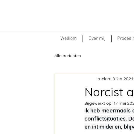
Welkom
Over mij
Proces
Alle berichten
roelant
8 feb 2024
Narcist a
Bijgewerkt op:
17 mei 20
Ik heb meermaals e
conflictsituaties. 
en intimideren, blij