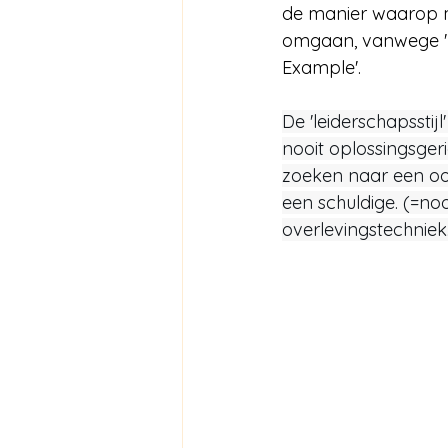
de manier waarop 
omgaan, vanwege '
Example'.
De 'leiderschapsstijl'
nooit oplossingsgeric
zoeken naar een oor
een schuldige. (=noo
overlevingstechniek