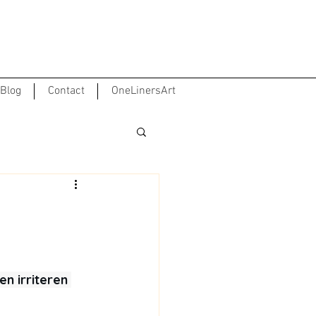
Blog
Contact
OneLinersArt
en irriteren 