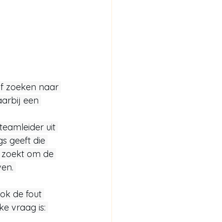
of zoeken naar 
aarbij een 
teamleider uit 
s geeft die 
 zoekt om de 
en. 
ok de fout 
e vraag is: 