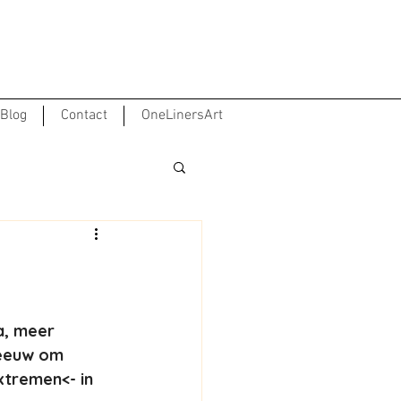
Blog
Contact
OneLinersArt
a, meer 
reeuw om 
xtremen<- in 