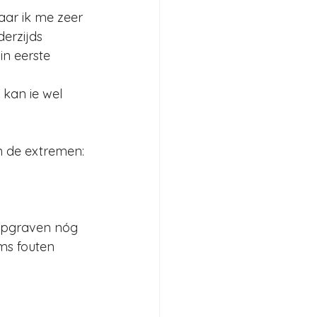
ar ik me zeer 
erzijds 
in eerste 
 kan ie wel 
 de extremen: 
oopgraven nóg 
ms fouten 