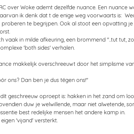
n NRC over Woke ademt dezelfde nuance. Een nuance wa
waarvan ik denk dat t de enige weg voorwaarts is:  Wed
n proberen te begrijpen. Ook al stoot een opvatting je 
orst.
ch vaak in milde afkeuring, een brommend "..tut tut, zo
 complexe 'both sides' verhalen. 
nce makkelijk overschreeuwt door het simplisme van
óór ons? Dan ben je dus tégen ons!"
 dít geschreeuw oproept is: hakken in het zand om l
ovendien duw je welwillende, maar niet alwetende, so
sentie best redelijke mensen het andere kamp in.  
eigen 'vijand' versterkt.