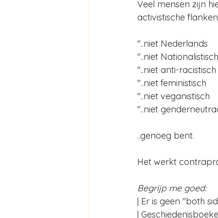
Veel mensen zijn hie
activistische flanken
"..niet Nederlands 
"..niet Nationalistisch
"..niet anti-racistisch
"..niet feministisch 
"..niet veganistisch 
"..niet genderneutraa
..genoeg bent.  
Het werkt contrapro
Begrijp me goed:  
| Er is geen "both s
| Geschiedenisboeke