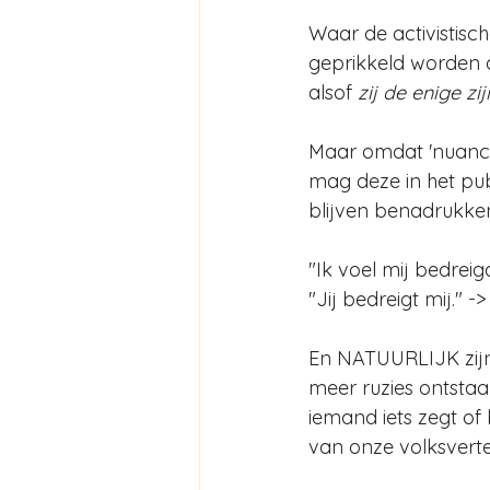
Waar de activistische
geprikkeld worden do
alsof 
zij de enige zij
Maar omdat 'nuance
mag deze in het publ
blijven benadrukke
"Ik voel mij bedreigd
"Jij bedreigt mij."
En NATUURLIJK zijn
meer ruzies ontsta
iemand iets zegt o
van onze volksvert