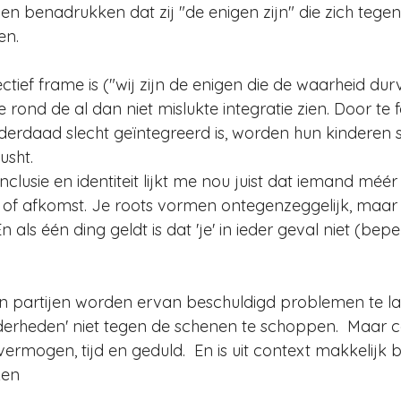
ven benadrukken dat zij "de enigen zijn" die zich tegen
en.
ectief frame is ("wij zijn de enigen die de waarheid du
ie rond de al dan niet mislukte integratie zien. Door te
nderdaad slecht geïntegreerd is, worden hun kinderen s
usht.
nclusie en identiteit lijkt me nou juist dat iemand méér 
r of afkomst. Je roots vormen ontegenzeggelijk, maar z
n als één ding geldt is dat 'je' in ieder geval niet (beper
en partijen worden ervan beschuldigd problemen te l
derheden' niet tegen de schenen te schoppen.  Maar c
ermogen, tijd en geduld.  En is uit context makkelijk be
ken