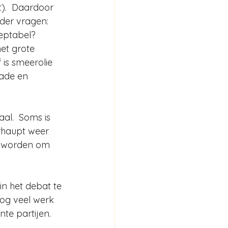
).  Daardoor 
der vragen: 
eptabel?
et grote 
 is smeerolie 
ade en 
al.  Soms is 
rhaupt weer 
d worden om 
in het debat te 
og veel werk 
te partijen. 