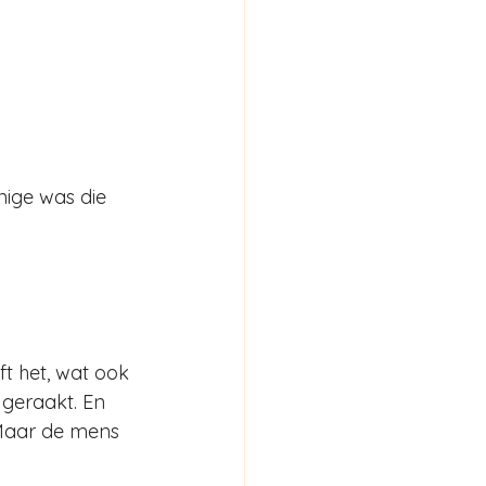
nige was die 
t het, wat ook 
 geraakt. En 
 Maar de mens 