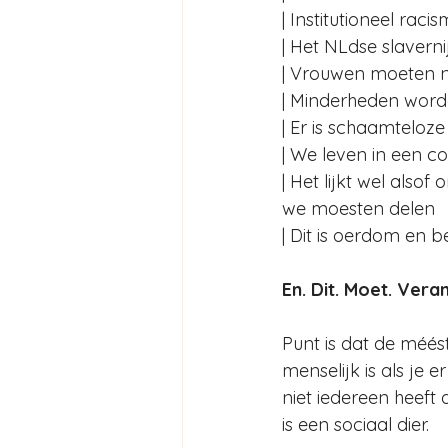
| Institutioneel raci
| Het NLdse slaverni
| Vrouwen moeten n
| Minderheden word
| Er is schaamteloz
| We leven in een 
| Het lijkt wel also
we moesten delen 
| Dit is oerdom en
En. Dit. Moet. Vera
Punt is dat de méés
menselijk is als je 
niet iedereen heeft
is een sociaal dier.