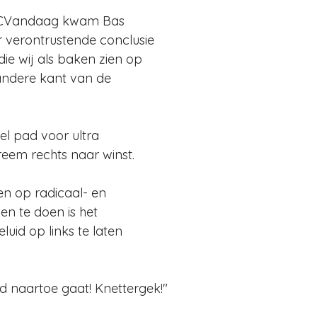
RCVandaag
 kwam 
B
as 
r verontrustende conclusie 
 die wij als baken zien op 
andere kant van de 
l pad voor ultra 
reem rechts naar winst.
en op radicaal- en 
n te doen is het 
luid op links te laten 
nd naartoe gaat! Knettergek!"  