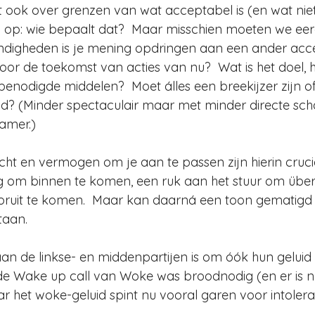
 ook over grenzen van wat acceptabel is (en wat niet
g op: wie bepaalt dat?  Maar misschien moeten we eer
digheden is je mening opdringen aan een ander acc
oor de toekomst van acties van nu?  Wat is het doel, h
 benodigde middelen?  Moet álles een breekijzer zijn of
id? (Minder spectaculair maar met minder directe sch
zamer.)
cht en vermogen om je aan te passen zijn hierin crucia
ig om binnen te komen, een ruk aan het stuur om übe
ooruit te komen.  Maar kan daarná een toon gematig
taan.
aan de linkse- en middenpartijen is om óók hun geluid 
de Wake up call van Woke was broodnodig (en er is n
r het woke-geluid spint nu vooral garen voor intoleran