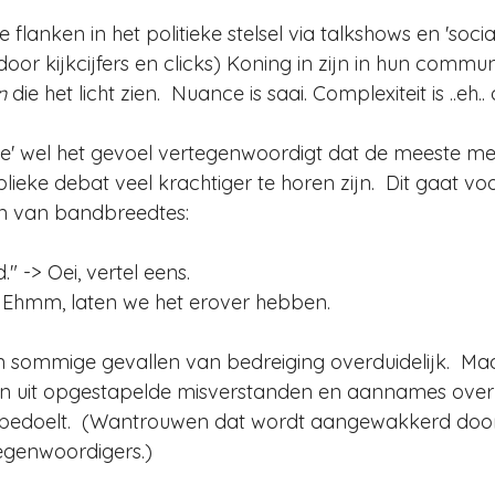
 flanken in het politieke stelsel via talkshows en 'socia
or kijkcijfers en clicks) Koning in zijn in hun communi
n 
die het licht zien.  Nuance is saai. Complexiteit is ..eh.
' wel het gevoel vertegenwoordigt dat de meeste m
ieke debat veel krachtiger te horen zijn.  Dit gaat vo
n van bandbreedtes:  
." -> Oei, vertel eens. 
 -> Ehmm, laten we het erover hebben.
 sommige gevallen van bedreiging overduidelijk.  Maa
an uit opgestapelde misverstanden en aannames over
f bedoelt.  (Wantrouwen dat wordt aangewakkerd doo
egenwoordigers.)