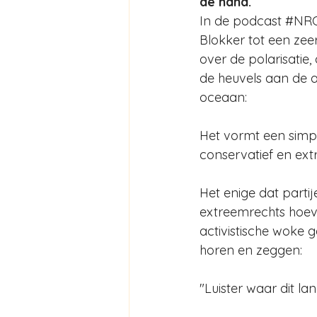
de hand.
In de podcast #N
Blokker tot een zee
over de polarisatie,
de heuvels aan de 
oceaan:  
Het vormt een simpe
conservatief en ext
Het enige dat partij
extreemrechts hoeve
activistische woke ge
horen en zeggen:
"Luister waar dit la