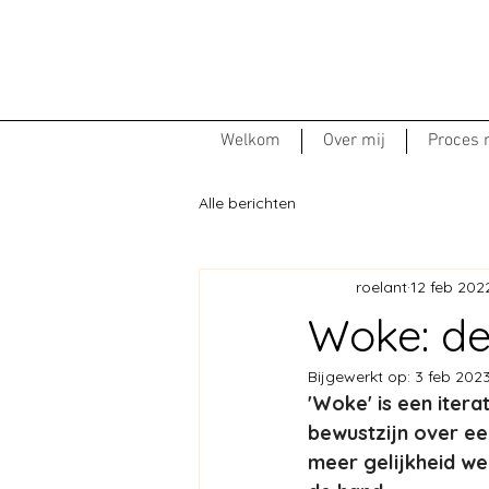
Welkom
Over mij
Proces
Alle berichten
roelant
12 feb 202
Woke: de
Bijgewerkt op:
3 feb 202
'Woke' is een itera
bewustzijn over ee
meer gelijkheid we