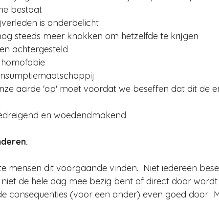
sme bestaat 
jverleden is onderbelicht 
og steeds meer knokken om hetzelfde te krijgen 
en achtergesteld 
e homofobie 
consumptiemaatschappij 
f onze aarde 'op' moet voordat we beseffen dat dit de e
 bedreigend en woedendmakend 
nderen.
te mensen dit voorgaande vinden.  Niet iedereen besef
er niet de hele dag mee bezig bent of direct door wordt
 de consequenties (voor een ander) even goed door. 