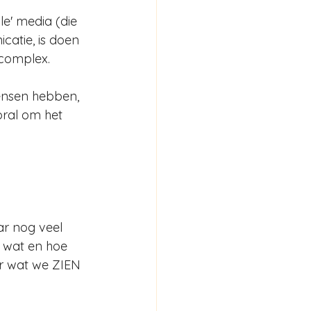
le' media (die 
catie, is doen 
. complex.
ensen hebben, 
oral om het 
r nog veel 
 wat en hoe 
r wat we ZIEN 