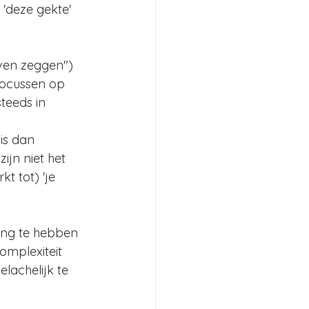
 'deze gekte' 
rven zeggen") 
 focussen op 
teeds in 
is dan 
ijn niet het 
kt tot) 'je 
ang te hebben 
omplexiteit 
lachelijk te 