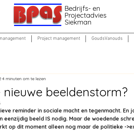
Bedrijfs- en
Projectadvies
Siekman
 management
Project management
GoudsVanouds
2
4 minuten om te lezen
 nieuwe beeldenstorm?
3
tieve reminder in sociale macht en tegenmacht. En j
n eenzijdig beeld IS nodig. Maar de woedende sch
rkt op dit moment alleen nog maar de politieke ->e