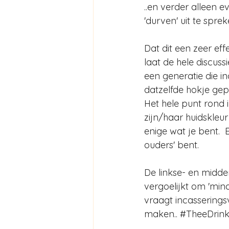
..en verder alleen e
'durven' uit te sprek
Dat dit een zeer eff
laat de hele discuss
een generatie die i
datzelfde hokje gep
Het hele punt rond i
zijn/haar huidskleu
enige wat je bent.  E
ouders' bent.
De linkse- en midd
vergoelijkt om 'min
vraagt incasseringsv
maken.. 
#TheeDrin