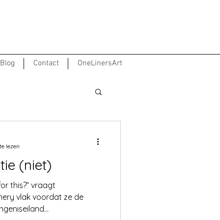
Blog
Contact
OneLinersArt
te lezen
ie (niet)
or this?” vraagt
ery vlak voordat ze de
geniseiland...