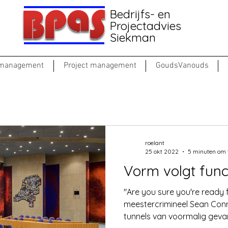
Bedrijfs- en
Projectadvies
Siekman
 management
Project management
GoudsVanouds
roelant
25 okt 2022
5 minuten om 
Vorm volgt funct
"Are you sure you're ready f
meestercrimineel Sean Conn
tunnels van voormalig gevan