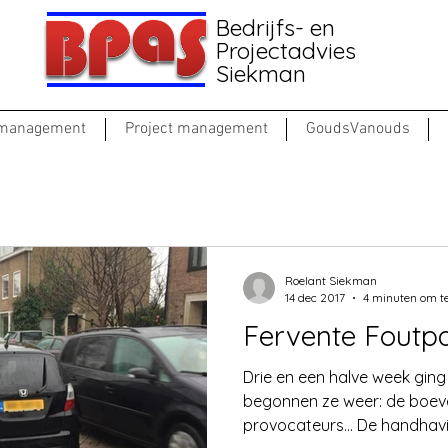
Bedrijfs- en
Projectadvies
Siekman
 management
Project management
GoudsVanouds
Roelant Siekman
14 dec 2017
4 minuten om te
Fervente Foutp
Drie en een halve week gin
begonnen ze weer: de boeve
provocateurs... De handhavi