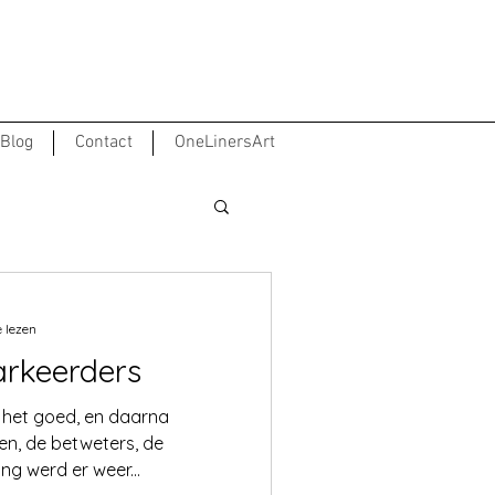
Blog
Contact
OneLinersArt
 lezen
arkeerders
g het goed, en daarna
n, de betweters, de
ng werd er weer...