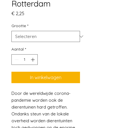
Rotterdam
Prijs
€ 2,25
Grootte
*
Aantal
*
In winkelwagen
Door de wereldwijde corona-
pandemie worden ook de
dierentuinen hard getroffen.
Ondanks steun van de lokale
overheid worden dierentuinten
toch gedwongen op de enorme