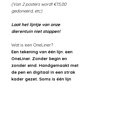
(Van 2 posters wordt €15,00
gedoneerd, etc)
Laat het lijntje van onze
dierentuin niet stoppen!
Wat is een OneLiner?
Een tekening van één lijn: een
OneLiner. Zonder begin en
zonder eind. Handgemaakt met
de pen en digitaal in een strak
kader gezet. Soms is één lijn
genoeg om een unieke tekening
te maken.
Deze OneLiner is in twee
varianten en vier afmetingen te
verkrijgen:
Zwart/Wit (origineel) in A6