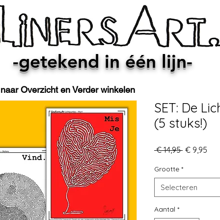
Bedrijfs- en
Projectadvies
Siekman
-getekend in één lijn-
 management
Project management
GoudsVanouds
 naar Overzicht en Verder winkelen
SET: De Lic
(5 stuks!)
Normale
Ver
 € 14,95 
€ 9,95
prijs
Grootte
*
Selecteren
Aantal
*