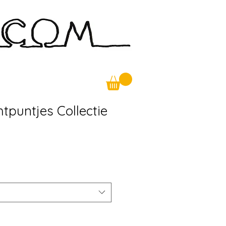
Blog
Contact
OneLinersArt
htpuntjes Collectie
koopprijs