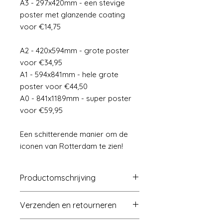
A3 - 297x420mm - een stevige
poster met glanzende coating
voor €14,75
A2 - 420x594mm - grote poster
voor €34,95
A1 - 594x841mm - hele grote
poster voor €44,50
A0 - 841x1189mm - super poster
voor €59,95
Een schitterende manier om de
iconen van Rotterdam te zien!
Productomschrijving
De OneLiner wordt op een luxe,
Verzenden en retourneren
zware kwaliteit papier (350g/m2)
afgedrukt.